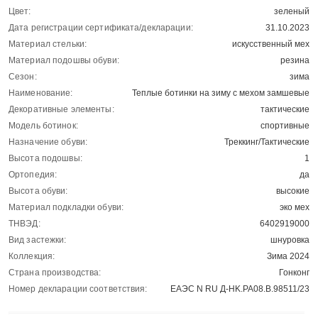
Цвет:
зеленый
Дата регистрации сертификата/декларации:
31.10.2023
Материал стельки:
искусственный мех
Материал подошвы обуви:
резина
Сезон:
зима
Наименование:
Теплые ботинки на зиму с мехом замшевые
Декоративные элементы:
тактические
Модель ботинок:
спортивные
Назначение обуви:
Треккинг/Тактические
Высота подошвы:
1
Ортопедия:
да
Высота обуви:
высокие
Материал подкладки обуви:
эко мех
ТНВЭД:
6402919000
Вид застежки:
шнуровка
Коллекция:
Зима 2024
Страна производства:
Гонконг
Номер декларации соответствия:
ЕАЭС N RU Д-HK.РА08.В.98511/23