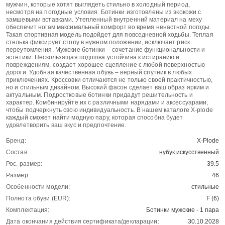
мужчин, которые хотят выглядеть стильно в холодный период,
несмотря на погодные условия. Ботинки изготовлены из экокожи с
замшевыми вставками. Утепленный внутренний материал на меху
обеспечит ногам максимальный комфорт во время ненастной погоды.
Такая спортивная модель подойдет для повседневной ходьбы. Теплая
стелька фиксирует стопу в нужном положении, исключает риск
переутомления. Мужские ботинки – сочетание функциональности и
эстетики. Нескользящая подошва устойчива к истиранию и
повреждениям, создает хорошее сцепление с любой поверхностью
дороги. Удобная качественная обувь – верный спутник в любых
приключениях. Кроссовки отличаются не только своей практичностью,
но и стильным дизайном. Высокий фасон сделает ваш образ ярким и
актуальным. Подростковые ботинки придадут решительность и
характер. Комбинируйте их с различными нарядами и аксессуарами,
чтобы подчеркнуть свою индивидуальность. В нашем каталоге X-plode
каждый сможет найти модную пару, которая способна будет
удовлетворить ваш вкус и предпочтение.
Бренд:
X-Plode
Состав:
нубук искусственный
Рос. размер:
39.5
Размер:
46
Особенности модели:
стильные
Полнота обуви (EUR):
F (6)
Комплектация:
Ботинки мужские - 1 пара
Дата окончания действия сертификата/декларации:
30.10.2028