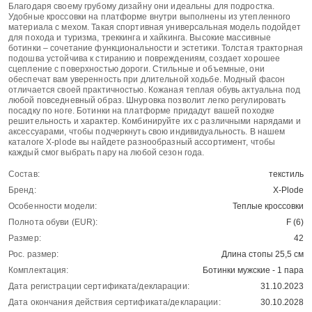
Благодаря своему грубому дизайну они идеальны для подростка.
Удобные кроссовки на платформе внутри выполнены из утепленного
материала с мехом. Такая спортивная универсальная модель подойдет
для похода и туризма, треккинга и хайкинга. Высокие массивные
ботинки – сочетание функциональности и эстетики. Толстая тракторная
подошва устойчива к стиранию и повреждениям, создает хорошее
сцепление с поверхностью дороги. Стильные и объемные, они
обеспечат вам уверенность при длительной ходьбе. Модный фасон
отличается своей практичностью. Кожаная теплая обувь актуальна под
любой повседневный образ. Шнуровка позволит легко регулировать
посадку по ноге. Ботинки на платформе придадут вашей походке
решительность и характер. Комбинируйте их с различными нарядами и
аксессуарами, чтобы подчеркнуть свою индивидуальность. В нашем
каталоге X-plode вы найдете разнообразный ассортимент, чтобы
каждый смог выбрать пару на любой сезон года.
Состав:
текстиль
Бренд:
X-Plode
Особенности модели:
Теплые кроссовки
Полнота обуви (EUR):
F (6)
Размер:
42
Рос. размер:
Длина стопы 25,5 см
Комплектация:
Ботинки мужские - 1 пара
Дата регистрации сертификата/декларации:
31.10.2023
Дата окончания действия сертификата/декларации:
30.10.2028