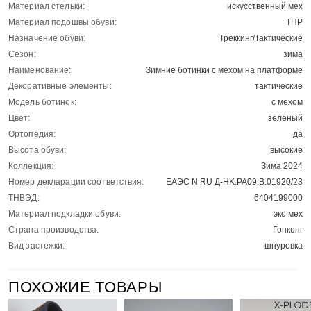
Материал стельки:
искусственный мех
Материал подошвы обуви:
ТПР
Назначение обуви:
Треккинг/Тактические
Сезон:
зима
Наименование:
Зимние ботинки с мехом на платформе
Декоративные элементы:
тактические
Модель ботинок:
с мехом
Цвет:
зеленый
Ортопедия:
да
Высота обуви:
высокие
Коллекция:
Зима 2024
Номер декларации соответствия:
ЕАЭС N RU Д-HK.РА09.В.01920/23
ТНВЭД:
6404199000
Материал подкладки обуви:
эко мех
Страна производства:
Гонконг
Вид застежки:
шнуровка
ПОХОЖИЕ ТОВАРЫ