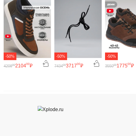
-50%
-50%
-50%
00
00
00
2104
₽
3717
₽
1775
₽
00
00
00
4208
7434
3550