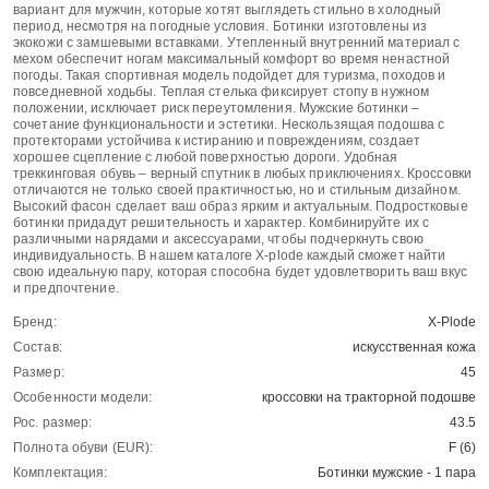
вариант для мужчин, которые хотят выглядеть стильно в холодный
период, несмотря на погодные условия. Ботинки изготовлены из
экокожи с замшевыми вставками. Утепленный внутренний материал с
мехом обеспечит ногам максимальный комфорт во время ненастной
погоды. Такая спортивная модель подойдет для туризма, походов и
повседневной ходьбы. Теплая стелька фиксирует стопу в нужном
положении, исключает риск переутомления. Мужские ботинки –
сочетание функциональности и эстетики. Нескользящая подошва с
протекторами устойчива к истиранию и повреждениям, создает
хорошее сцепление с любой поверхностью дороги. Удобная
треккинговая обувь – верный спутник в любых приключениях. Кроссовки
отличаются не только своей практичностью, но и стильным дизайном.
Высокий фасон сделает ваш образ ярким и актуальным. Подростковые
ботинки придадут решительность и характер. Комбинируйте их с
различными нарядами и аксессуарами, чтобы подчеркнуть свою
индивидуальность. В нашем каталоге X-plode каждый сможет найти
свою идеальную пару, которая способна будет удовлетворить ваш вкус
и предпочтение.
Бренд:
X-Plode
Состав:
искусственная кожа
Размер:
45
Особенности модели:
кроссовки на тракторной подошве
Рос. размер:
43.5
Полнота обуви (EUR):
F (6)
Комплектация:
Ботинки мужские - 1 пара