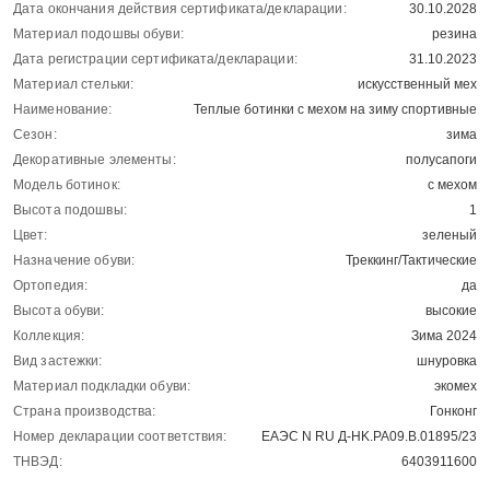
Дата окончания действия сертификата/декларации:
30.10.2028
Материал подошвы обуви:
резина
Дата регистрации сертификата/декларации:
31.10.2023
Материал стельки:
искусственный мех
Наименование:
Теплые ботинки с мехом на зиму спортивные
Сезон:
зима
Декоративные элементы:
полусапоги
Модель ботинок:
с мехом
Высота подошвы:
1
Цвет:
зеленый
Назначение обуви:
Треккинг/Тактические
Ортопедия:
да
Высота обуви:
высокие
Коллекция:
Зима 2024
Вид застежки:
шнуровка
Материал подкладки обуви:
экомех
Страна производства:
Гонконг
Номер декларации соответствия:
ЕАЭС N RU Д-HK.РА09.В.01895/23
ТНВЭД:
6403911600