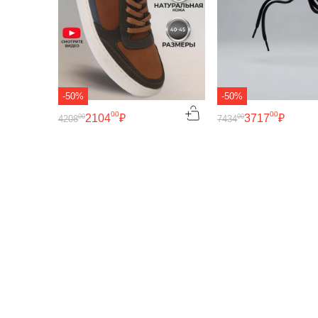
-50%
-50%
00
00
2104
₽
3717
₽
00
00
4208
7434