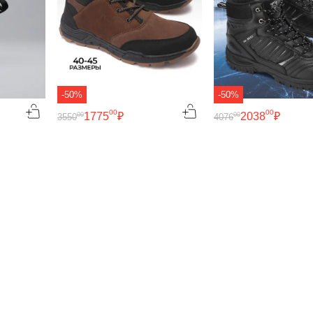
-50%
-50%
00
00
1775
₽
2038
₽
00
00
3550
4076