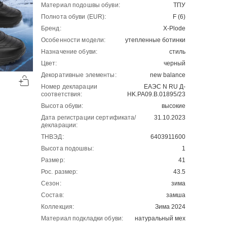
Материал подошвы обуви:
ТПУ
Полнота обуви (EUR):
F (6)
Бренд:
X-Plode
Особенности модели:
утепленные ботинки
Назначение обуви:
стиль
Цвет:
черный
-50%
-50%
Декоративные элементы:
new balance
00
00
2154
₽
2154
₽
00
00
4308
4308
Номер декларации
ЕАЭС N RU Д-
соответствия:
HK.РА09.В.01895/23
Высота обуви:
высокие
Дата регистрации сертификата/
31.10.2023
декларации:
ТНВЭД:
6403911600
Высота подошвы:
1
Размер:
41
Рос. размер:
43.5
Сезон:
зима
Состав:
замша
Коллекция:
Зима 2024
Материал подкладки обуви:
натуральный мех