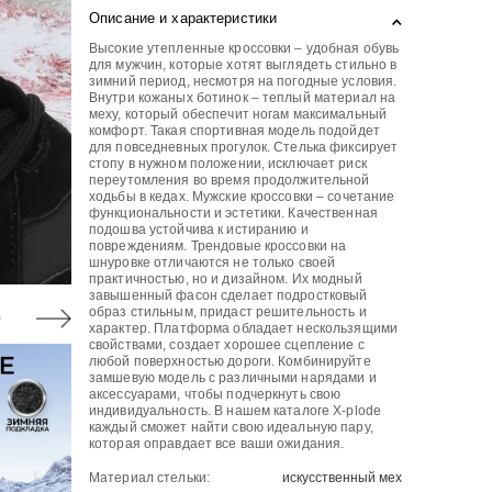
Описание и характеристики
Высокие утепленные кроссовки – удобная обувь
для мужчин, которые хотят выглядеть стильно в
зимний период, несмотря на погодные условия.
Внутри кожаных ботинок – теплый материал на
меху, который обеспечит ногам максимальный
комфорт. Такая спортивная модель подойдет
для повседневных прогулок. Стелька фиксирует
стопу в нужном положении, исключает риск
переутомления во время продолжительной
ходьбы в кедах. Мужские кроссовки – сочетание
функциональности и эстетики. Качественная
подошва устойчива к истиранию и
повреждениям. Трендовые кроссовки на
шнуровке отличаются не только своей
практичностью, но и дизайном. Их модный
завышенный фасон сделает подростковый
образ стильным, придаст решительность и
характер. Платформа обладает нескользящими
свойствами, создает хорошее сцепление с
любой поверхностью дороги. Комбинируйте
замшевую модель с различными нарядами и
аксессуарами, чтобы подчеркнуть свою
индивидуальность. В нашем каталоге X-plode
каждый сможет найти свою идеальную пару,
которая оправдает все ваши ожидания.
Материал стельки:
искусственный мех