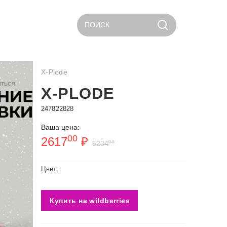
ПОИСК
X-Plode
ться
X-PLODE
247822828
Ваша цена:
00
2617
₽
00
5234
Цвет:
Купить на wildberries