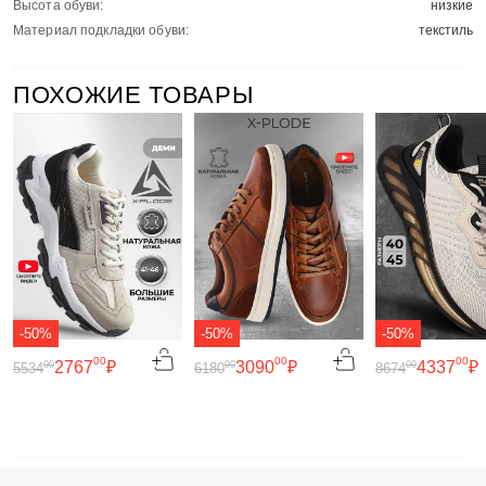
Высота обуви:
низкие
Материал подкладки обуви:
текстиль
ПОХОЖИЕ ТОВАРЫ
-50%
-50%
-50%
00
00
00
2767
₽
3090
₽
4337
₽
00
00
00
5534
6180
8674