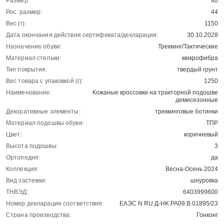
Размер:
40
Рос. размер:
44
Вес (г):
1150
Дата окончания действия сертификата/декларации:
30.10.2028
Назначение обуви:
Треккинг/Тактические
Материал стельки:
микрофибра
Тип покрытия:
твердый грунт
Вес товара с упаковкой (г):
1250
Наименование:
Кожаные кроссовки на тракторной подошве
демисезонные
Декоративные элементы:
треккинговые ботинки
Материал подошвы обуви:
ТПР
Цвет:
коричневый
Высота подошвы:
3
Ортопедия:
да
Коллекция:
Весна-Осень 2024
Вид застежки:
шнуровка
ТНВЭД:
6403999600
Номер декларации соответствия:
ЕАЭС N RU Д-HK.РА09.В.01895/23
Страна производства:
Гонконг