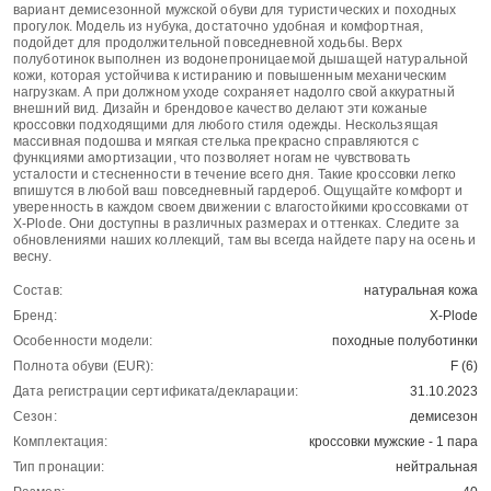
вариант демисезонной мужской обуви для туристических и походных
прогулок. Модель из нубука, достаточно удобная и комфортная,
подойдет для продолжительной повседневной ходьбы. Верх
полуботинок выполнен из водонепроницаемой дышащей натуральной
кожи, которая устойчива к истиранию и повышенным механическим
нагрузкам. А при должном уходе сохраняет надолго свой аккуратный
внешний вид. Дизайн и брендовое качество делают эти кожаные
кроссовки подходящими для любого стиля одежды. Нескользящая
массивная подошва и мягкая стелька прекрасно справляются с
функциями амортизации, что позволяет ногам не чувствовать
усталости и стесненности в течение всего дня. Такие кроссовки легко
впишутся в любой ваш повседневный гардероб. Ощущайте комфорт и
уверенность в каждом своем движении с влагостойкими кроссовками от
X-Plode. Они доступны в различных размерах и оттенках. Следите за
обновлениями наших коллекций, там вы всегда найдете пару на осень и
весну.
Состав:
натуральная кожа
Бренд:
X-Plode
Особенности модели:
походные полуботинки
Полнота обуви (EUR):
F (6)
Дата регистрации сертификата/декларации:
31.10.2023
Сезон:
демисезон
Комплектация:
кроссовки мужские - 1 пара
Тип пронации:
нейтральная