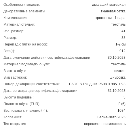
Особенности модели:
дышащий материал
Декоративные элементы:
тканевая сетка
Комплектация:
кроссовки - 1 пара
Материал стельки:
текстиль
Рос. размер:
41
Размер:
38
Перепад с пятки на носок:
1-2 см
Вес (г):
912
Дата окончания действия сертификата/декларации:
30.10.2028
Материал подкладки обуви:
текстиль
Высота обуви:
низкие
Вид застежки:
шнуровка
Номер декларации соответствия:
ЕАЭС N RU Д-HK.РА08.В.98511/23
Дата регистрации сертификата/декларации:
31.10.2023
Высота подошвы:
3
Полнота обуви (EUR):
F (6)
Вес товара с упаковкой (г):
1084
Коллекция:
Весна-Лето 2025
Тип покрытия:
пересеченная местность