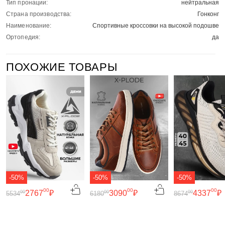
Тип пронации:
нейтральная
Страна производства:
Гонконг
Наименование:
Спортивные кроссовки на высокой подошве
Ортопедия:
да
ПОХОЖИЕ ТОВАРЫ
-50%
-50%
-50%
00
00
00
2767
₽
3090
₽
4337
₽
00
00
00
5534
6180
8674