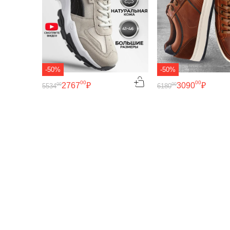
-50%
-50%
00
00
2767
₽
3090
₽
00
00
5534
6180