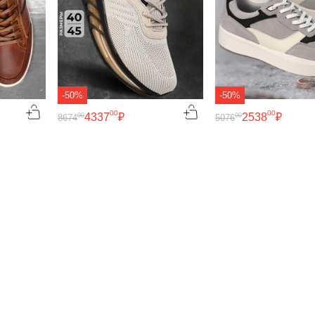
-50%
-50%
00
00
4337
₽
2538
₽
00
00
8674
5076