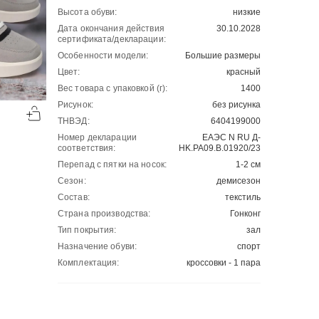
Высота обуви:
низкие
Дата окончания действия
30.10.2028
сертификата/декларации:
Особенности модели:
Большие размеры
Цвет:
красный
Вес товара с упаковкой (г):
1400
-50%
-50%
Рисунок:
без рисунка
00
00
2904
₽
4321
₽
00
00
5808
8642
ТНВЭД:
6404199000
Номер декларации
ЕАЭС N RU Д-
соответствия:
HK.РА09.В.01920/23
Перепад с пятки на носок:
1-2 см
Сезон:
демисезон
Состав:
текстиль
Страна производства:
Гонконг
Тип покрытия:
зал
Назначение обуви:
спорт
Комплектация:
кроссовки - 1 пара