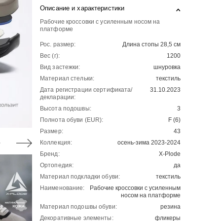
Описание и характеристики
Рабочие кроссовки с усиленным носом на
платформе
Рос. размер:
Длина стопы 28,5 см
Вес (г):
1200
Вид застежки:
шнуровка
Материал стельки:
текстиль
Дата регистрации сертификата/
31.10.2023
декларации:
Высота подошвы:
3
Полнота обуви (EUR):
F (6)
Размер:
43
Коллекция:
осень-зима 2023-2024
Бренд:
X-Plode
Ортопедия:
да
Материал подкладки обуви:
текстиль
Наименование:
Рабочие кроссовки с усиленным
носом на платформе
Материал подошвы обуви:
резина
Декоративные элементы:
фликеры