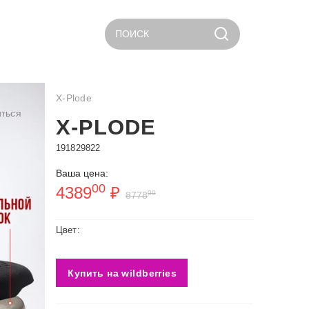
ПОИСК
X-Plode
ться
X-PLODE
191829822
Ваша цена:
00
4389
₽
00
8778
Цвет:
Купить на wildberries