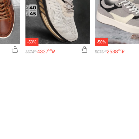
-50%
-50%
00
00
4337
₽
2538
₽
00
00
8674
5076