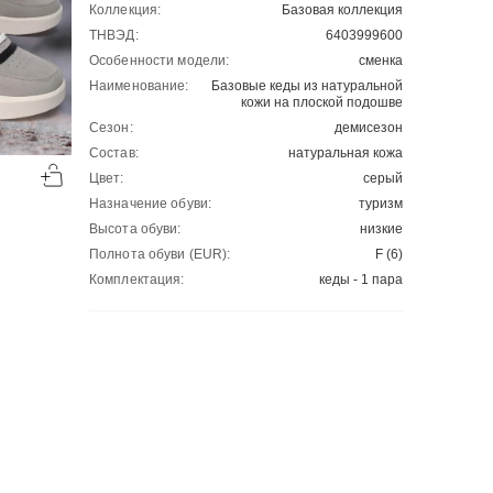
Коллекция:
Базовая коллекция
ТНВЭД:
6403999600
Особенности модели:
сменка
Наименование:
Базовые кеды из натуральной
кожи на плоской подошве
Сезон:
демисезон
-50%
-50%
Состав:
натуральная кожа
Цвет:
серый
00
00
2904
₽
4321
₽
00
00
5808
8642
Назначение обуви:
туризм
Высота обуви:
низкие
Полнота обуви (EUR):
F (6)
Комплектация:
кеды - 1 пара