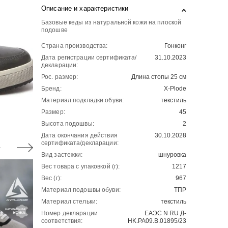
Описание и характеристики
Базовые кеды из натуральной кожи на плоской
подошве
Страна производства:
Гонконг
Дата регистрации сертификата/
31.10.2023
декларации:
Рос. размер:
Длина стопы 25 см
Бренд:
X-Plode
Материал подкладки обуви:
текстиль
Размер:
45
Высота подошвы:
2
Дата окончания действия
30.10.2028
сертификата/декларации:
Вид застежки:
шнуровка
Вес товара с упаковкой (г):
1217
Вес (г):
967
Материал подошвы обуви:
ТПР
Материал стельки:
текстиль
Номер декларации
ЕАЭС N RU Д-
соответствия:
HK.РА09.В.01895/23