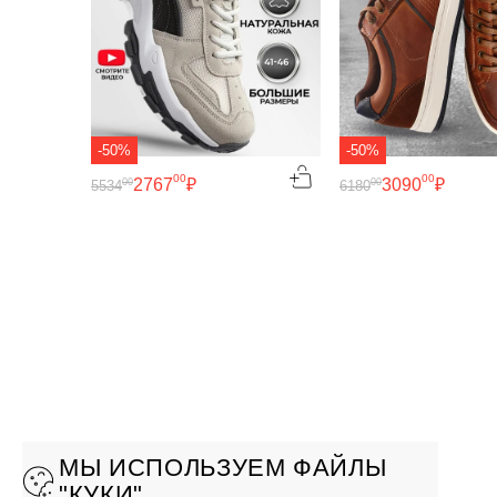
-50%
-50%
00
00
2767
₽
3090
₽
00
00
5534
6180
МЫ ИСПОЛЬЗУЕМ ФАЙЛЫ
"КУКИ"