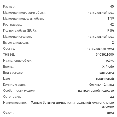
Размер:
45
Материал подкладки обуви:
натуральный мех
Материал подошвы обуви:
ТПР
Рос. размер:
42
Полнота обуви (EUR):
F (6)
Материал стельки:
натуральный мех
Высота подошвы:
2
Состав:
натуральная кожа
ТНВЭД:
6403911600
Назначение обуви:
офис
Бренд:
X-Plode
Вид застежки:
шнуровка
Цвет:
коричневый
Комплектация:
ботинки - 1 пара
Особенности модели:
на тракторной подошве
Ортопедия:
да
Наименование:
Теплые ботинки зимние из натуральной кожи стильные
высокие
Сезон:
зима