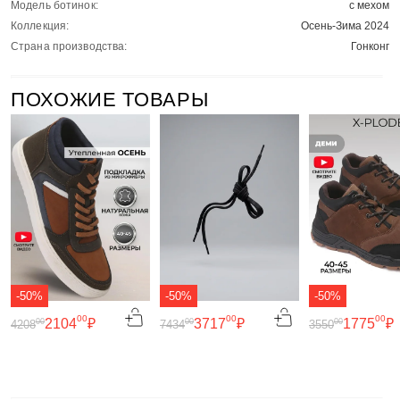
Модель ботинок:
с мехом
Коллекция:
Осень-Зима 2024
Страна производства:
Гонконг
ПОХОЖИЕ ТОВАРЫ
-50%
-50%
-50%
00
00
00
2104
₽
3717
₽
1775
₽
00
00
00
4208
7434
3550