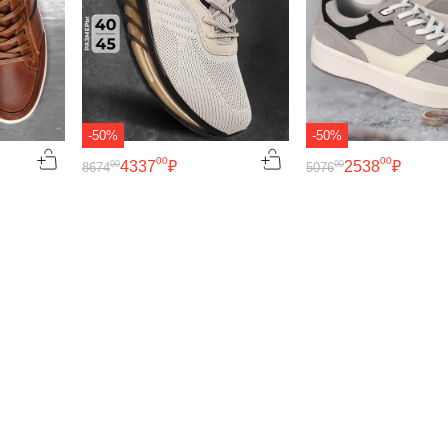
-50%
-50%
00
00
4337
₽
2538
₽
00
00
8674
5076