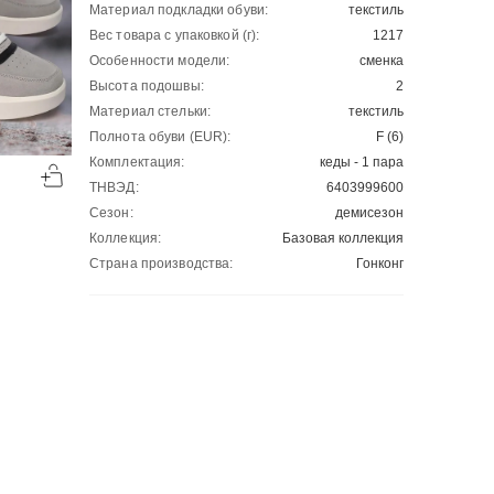
Материал подкладки обуви:
текстиль
Вес товара с упаковкой (г):
1217
Особенности модели:
сменка
Высота подошвы:
2
Материал стельки:
текстиль
Полнота обуви (EUR):
F (6)
-50%
-50%
Комплектация:
кеды - 1 пара
00
00
2904
₽
4321
₽
00
00
5808
8642
ТНВЭД:
6403999600
Сезон:
демисезон
Коллекция:
Базовая коллекция
Страна производства:
Гонконг