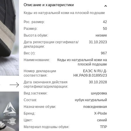
Описание и характеристики
Кеды из натуральной кожи на плоской подошве
Рос. размер:
42
Размер:
50
Высота обуви:
низкие
Дата регистрации сертификата/
31.10.2023
декларации:
Вес (г):
967
Наименование:
Кеды из натуральной кожи на
плоской подошве
Номер декларации
ЕАЭС N RU Д-
соответствия:
HK.РА09.В.01895/23
Дата окончания действия
30.10.2028
сертификата/декларации:
Вид застежки:
шнуровка
Состав:
нубук натуральный
Назначение обуви:
повседневная
Бренд:
X-Plode
Цвет:
синий
Материал подошвы обуви:
ТПР