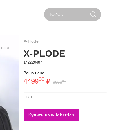
ПОИСК
X-Plode
ться
X-PLODE
142220487
Ваша цена:
00
4499
₽
00
8998
Цвет:
Купить на wildberries