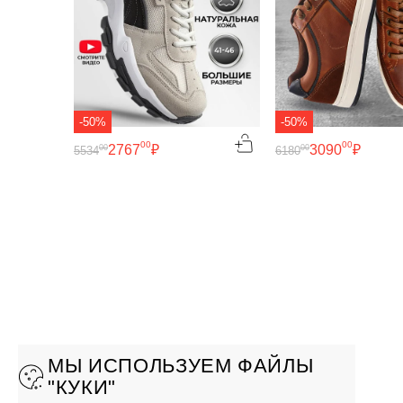
-50%
-50%
00
00
2767
₽
3090
₽
00
00
5534
6180
МЫ ИСПОЛЬЗУЕМ ФАЙЛЫ
"КУКИ"